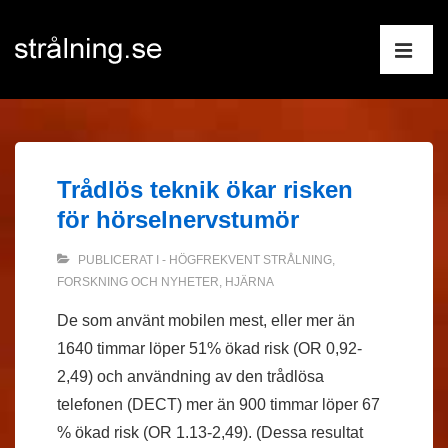
↓
Huvudnav
Hoppa
till
ME
huvudinnehåll
Trådlös teknik ökar risken
för hörselnervstumör
PUBLICERAT I
- HÖGFREKVENT STRÅLNING
,
FORSKNING OCH NYHETER
,
HJÄRNA
De som använt mobilen mest, eller mer än
1640 timmar löper 51% ökad risk (OR 0,92-
2,49) och användning av den trådlösa
telefonen (DECT) mer än 900 timmar löper 67
% ökad risk (OR 1.13-2,49). (Dessa resultat