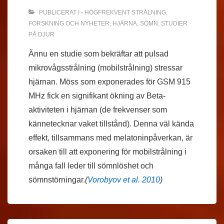
PUBLICERAT I
- HÖGFREKVENT STRÅLNING
,
FORSKNING OCH NYHETER
,
HJÄRNA
,
SÖMN
,
STUDIER
PÅ DJUR
Ännu en studie som bekräftar att pulsad
mikrovågsstrålning (mobilstrålning) stressar
hjärnan. Möss som exponerades för GSM 915
MHz fick en signifikant ökning av Beta-
aktiviteten i hjärnan (de frekvenser som
kännetecknar vaket tillstånd). Denna väl kända
effekt, tillsammans med melatoninpåverkan, är
orsaken till att exponering för mobilstrålning i
många fall leder till sömnlöshet och
sömnstörningar.
(
Vorobyov et al. 2010
)