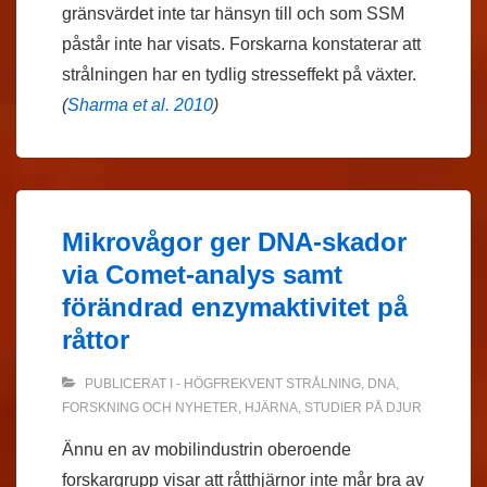
gränsvärdet inte tar hänsyn till och som SSM
påstår inte har visats. Forskarna konstaterar att
strålningen har en tydlig stresseffekt på växter.
(
Sharma et al. 2010
)
Mikrovågor ger DNA-skador
via Comet-analys samt
förändrad enzymaktivitet på
råttor
PUBLICERAT I
- HÖGFREKVENT STRÅLNING
,
DNA
,
FORSKNING OCH NYHETER
,
HJÄRNA
,
STUDIER PÅ DJUR
Ännu en av mobilindustrin oberoende
forskargrupp visar att råtthjärnor inte mår bra av