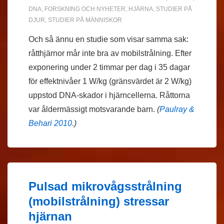
DNA
,
FORSKNING OCH NYHETER
,
HJÄRNA
,
STUDIER PÅ
DJUR
,
STUDIER PÅ MÄNNISKOR
Och så ännu en studie som visar samma sak:
råtthjärnor mår inte bra av mobilstrålning. Efter
exponering under 2 timmar per dag i 35 dagar
för effektnivåer 1 W/kg (gränsvärdet är 2 W/kg)
uppstod DNA-skador i hjärncellerna. Råttorna
var åldermässigt motsvarande barn.
(
Paulray &
Behari 2010.
)
Pulsad mikrovågsstrålning
(mobilstrålning) stressar
hjärnan