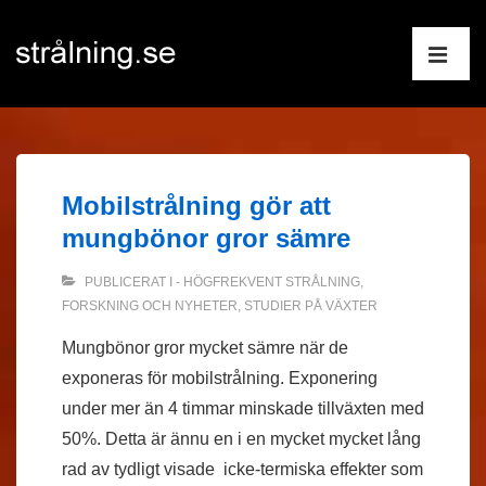
↓
Huvudnav
Hoppa
till
ME
huvudinnehåll
Mobilstrålning gör att
mungbönor gror sämre
PUBLICERAT I
- HÖGFREKVENT STRÅLNING
,
FORSKNING OCH NYHETER
,
STUDIER PÅ VÄXTER
Mungbönor gror mycket sämre när de
exponeras för mobilstrålning. Exponering
under mer än 4 timmar minskade tillväxten med
50%. Detta är ännu en i en mycket mycket lång
rad av tydligt visade icke-termiska effekter som