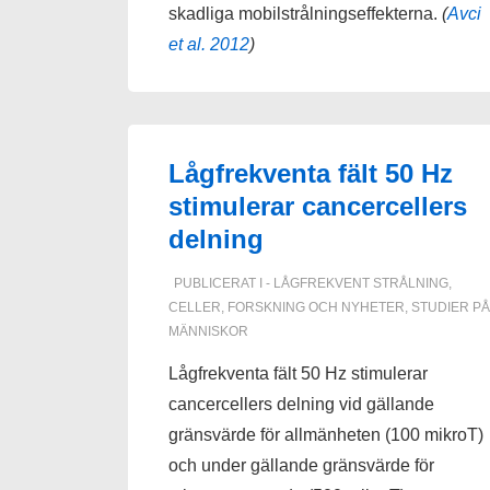
skadliga mobilstrålningseffekterna.
(
Avci
et al. 2012
)
Lågfrekventa fält 50 Hz
stimulerar cancercellers
delning
PUBLICERAT I
- LÅGFREKVENT STRÅLNING
,
CELLER
,
FORSKNING OCH NYHETER
,
STUDIER PÅ
MÄNNISKOR
Lågfrekventa fält 50 Hz stimulerar
cancercellers delning vid gällande
gränsvärde för allmänheten (100 mikroT)
och under gällande gränsvärde för