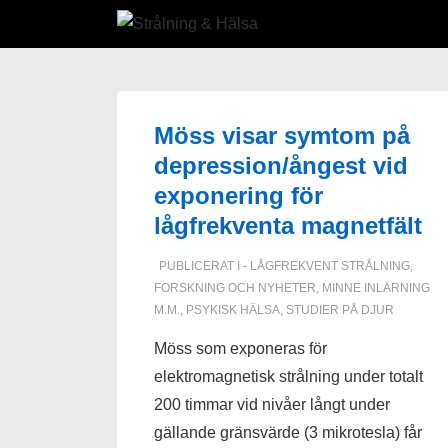
↓
Hoppa
till
huvudinnehåll
Möss visar symtom på
depression/ångest vid
exponering för
lågfrekventa magnetfält
PUBLICERAT I
- LÅGFREKVENT STRÅLNING
,
FORSKNING OCH NYHETER
,
MINNE INLÄRNING
M.M.
,
PSYKISK HÄLSA
,
STUDIER PÅ DJUR
Möss som exponeras för
elektromagnetisk strålning under totalt
200 timmar vid nivåer långt under
gällande gränsvärde (3 mikrotesla) får