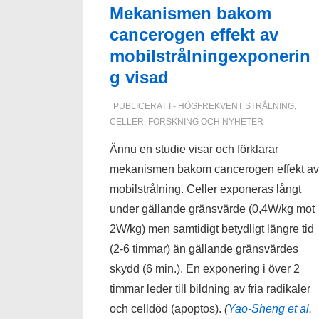
Mekanismen bakom
cancerogen effekt av
mobilstrålningexponerin
g visad
PUBLICERAT I
- HÖGFREKVENT STRÅLNING
,
CELLER
,
FORSKNING OCH NYHETER
Ännu en studie visar och förklarar
mekanismen bakom cancerogen effekt av
mobilstrålning. Celler exponeras långt
under gällande gränsvärde (0,4W/kg mot
2W/kg) men samtidigt betydligt längre tid
(2-6 timmar) än gällande gränsvärdes
skydd (6 min.). En exponering i över 2
timmar leder till bildning av fria radikaler
och celldöd (apoptos).
(
Yao-Sheng et al.