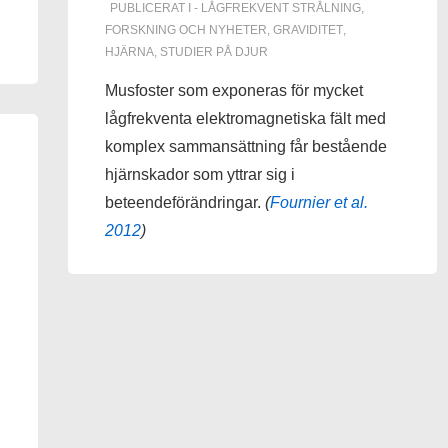
PUBLICERAT I
- LÅGFREKVENT STRÅLNING
,
FORSKNING OCH NYHETER
,
GRAVIDITET
,
HJÄRNA
,
STUDIER PÅ DJUR
Musfoster som exponeras för mycket
lågfrekventa elektromagnetiska fält med
komplex sammansättning får bestående
hjärnskador som yttrar sig i
beteendeförändringar.
(
Fournier et al.
2012
)