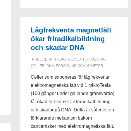
Lågfrekventa magnetfält
ökar friradikalbildning
och skadar DNA
PUBLICERAT I
- LÅGFREKVENT STRÅLNING
,
CELLER
,
DNA
,
FORSKNING OCH NYHETER
Celler som exponeras för lågfrekventa
h
elektromagnetiska fält vid 1 mikroTesla
(100 gånger under gällande gränsvärde)
får ökad förekomst av friradikalbildning
och skador på DNA. Detta är således en
förklarande mekanism bakom
cancerrisker med elektromagnetiska fält.