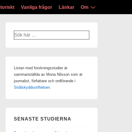
toriskt
Vanliga frågor
Länkar
Om
Sök
efter:
Listan med forskningsstudier är
sammanställda av Mona Nilsson som är
journalist, författare och ordförande i
Strålskyddsstiftelsen
.
SENASTE STUDIERNA