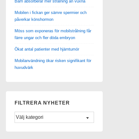
Barn absorberar mer strålning än vuxna
Mobilen i fickan ger sämre spermier och
påverkar könshormon
Möss som exponeras för mobilstrålning får
färre ungar och fler döda embryon
Ökat antal patienter med hjärntumör
Mobilanvändning ökar risken signifikant för
huvudvärk
FILTRERA NYHETER
Filtrera
Nyheter