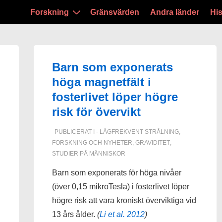
Huvudnavigering
Forskning
Gränsvärden
Andra länder
His
Barn som exponerats
höga magnetfält i
fosterlivet löper högre
risk för övervikt
PUBLICERAT I
- LÅGFREKVENT STRÅLNING
,
FORSKNING OCH NYHETER
,
GRAVIDITET
,
STUDIER PÅ MÄNNISKOR
Barn som exponerats för höga nivåer
(över 0,15 mikroTesla) i fosterlivet löper
högre risk att vara kroniskt överviktiga vid
13 års ålder.
(
Li et al. 2012
)