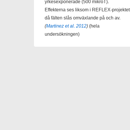
yrkesexponerade (500 mikroT).
Effekterna ses liksom i REFLEX-projektet
då fälten slås omväxlande på och av.
(
Martinez et al. 2012
)
(hela
undersökningen)