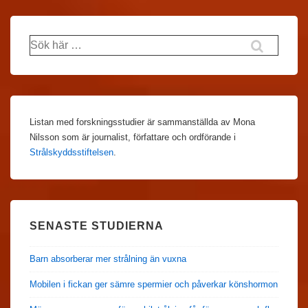
Sök
efter:
Listan med forskningsstudier är sammanställda av Mona
Nilsson som är journalist, författare och ordförande i
Strålskyddsstiftelsen
.
SENASTE STUDIERNA
Barn absorberar mer strålning än vuxna
Mobilen i fickan ger sämre spermier och påverkar könshormon