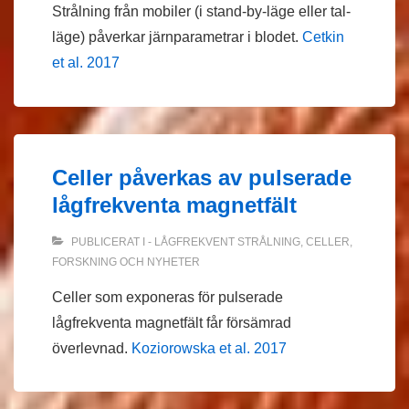
Strålning från mobiler (i stand-by-läge eller tal-
läge) påverkar järnparametrar i blodet.
Cetkin
et al. 2017
Celler påverkas av pulserade
lågfrekventa magnetfält
PUBLICERAT I
- LÅGFREKVENT STRÅLNING
,
CELLER
,
FORSKNING OCH NYHETER
Celler som exponeras för pulserade
lågfrekventa magnetfält får försämrad
överlevnad.
Koziorowska et al. 2017