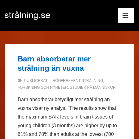
↓
Huvudnav
Hoppa
till
ME
huvudinnehåll
Barn absorberar mer
strålning än vuxna
PUBLICERAT I
- HÖGFREKVENT STRÅLNING
,
FORSKNING OCH NYHETER
,
STUDIER PÅ MÄNNISKOR
Barn absorberar betydligt mer strålning än
vuxna visar ny analys. ”The results show that
the maximum SAR levels in brain tissues of
young children (3 months) are higher by up to
61% and 78% than adults at the lowest (700