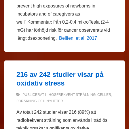
prevent high exposures of newborns in
incubators and of caregivers as
well”
Kommentar:
från 0,2-0,4 mikroTesla (2-4
mG) har förhöjd risk för cancer observerats vid
långtidsexponering.
Bellieni et al. 2017
216 av 242 studier visar på
oxidativ stress
PUBLICERAT I
- HÖGFREKVENT STRÅLNING
,
CELLER
,
FORSKNING OCH NYHETER
Av totalt 242 studier visar 216 (89%) att
radiofrekvent strålning som används i trådlös
teknik orsakar signifikanta oxidative