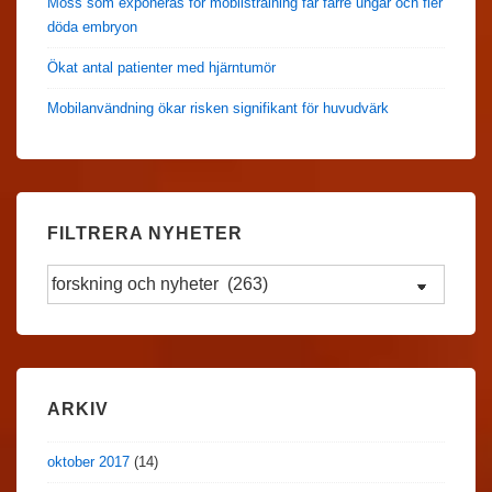
Möss som exponeras för mobilstrålning får färre ungar och fler
döda embryon
Ökat antal patienter med hjärntumör
Mobilanvändning ökar risken signifikant för huvudvärk
FILTRERA NYHETER
Filtrera
Nyheter
ARKIV
oktober 2017
(14)