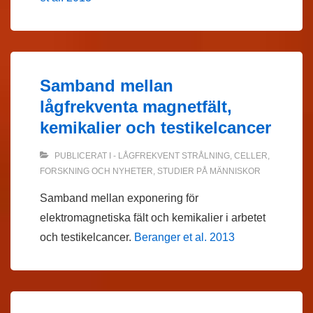
Samband mellan
lågfrekventa magnetfält,
kemikalier och testikelcancer
PUBLICERAT I
- LÅGFREKVENT STRÅLNING
,
CELLER
,
FORSKNING OCH NYHETER
,
STUDIER PÅ MÄNNISKOR
Samband mellan exponering för
elektromagnetiska fält och kemikalier i arbetet
och testikelcancer.
Beranger et al. 2013