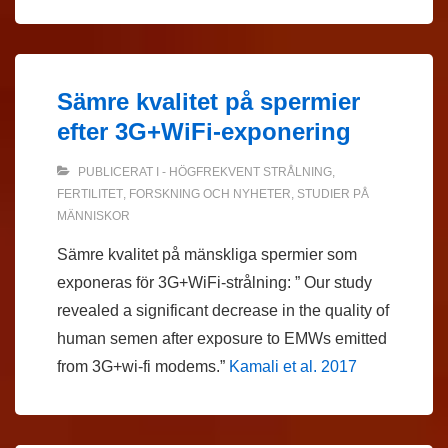
Sämre kvalitet på spermier
efter 3G+WiFi-exponering
PUBLICERAT I
- HÖGFREKVENT STRÅLNING
,
FERTILITET
,
FORSKNING OCH NYHETER
,
STUDIER PÅ
MÄNNISKOR
Sämre kvalitet på mänskliga spermier som
exponeras för 3G+WiFi-strålning: ” Our study
revealed a significant decrease in the quality of
human semen after exposure to EMWs emitted
from 3G+wi-fi modems.”
Kamali et al. 2017