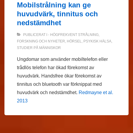
Mobilstrålning kan ge
huvudvärk, tinnitus och
nedstämdhet
PUBLICERAT I
- HÖGFREKVENT STRÅLNING
,
FORSKNING OCH NYHETER
,
HÖRSEL
,
PSYKISK HÄLSA
,
STUDIER PÅ MÄNNISKOR
Ungdomar som använder mobiltelefon eller
trådlös telefon har ökad förekomst av
huvudvärk. Handsfree ökar förekomst av
tinnitus och bluetooth var förknippat med
huvudvärk och nedstämdhet.
Redmayne et al.
2013