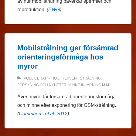
av hur mobilstrålning påverkar spermier och
reproduktion.
(
EWG
)
Mobilstrålning ger försämrad
orienteringsförmåga hos
myror
PUBLICERAT I
- HÖGFREKVENT STRÅLNING
,
FORSKNING OCH NYHETER
,
MINNE INLÄRNING M.M.
Även myror får försämrad orienteringsförmåga
och minne efter exponering för GSM-strålning.
(
Cammaerts et al. 2012
)