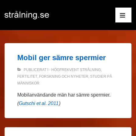
↓
Huvudnav
Hoppa
till
ME
huvudinnehåll
Mobil ger sämre spermier
PUBLICERAT I
- HÖGFREKVENT STRÅLNING
,
FERTILITET
,
FORSKNING OCH NYHETER
,
STUDIER PÅ
MÄNNISKOR
Mobilanvändande män har sämre spermier.
(
Gutschi et al. 2011
)