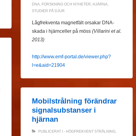
DNA
,
FORSKNING OCH NYHETER
,
HJÄRNA
,
STUDIER PÅ DJUR
Lågfrekventa magnetfält orsakar DNA-
skada i hjärnceller på möss
(Villarini et al.
2013)
http://www.emf-portal.de/viewer.php?
l=e&aid=21904
Å
Mobilstrålning förändrar
signalsubstanser i
hjärnan
PUBLICERAT I
- HÖGFREKVENT STRÅLNING
,