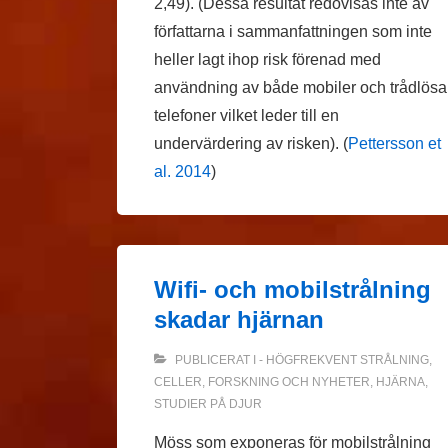
2,49). (Dessa resultat redovisas inte av
författarna i sammanfattningen som inte
heller lagt ihop risk förenad med
användning av både mobiler och trådlösa
telefoner vilket leder till en
undervärdering av risken). (
Pettersson et
al. 2014
)
Wifi- och mobilstrålning
skadar hjärnan
PUBLICERAT I
- HÖGFREKVENT STRÅLNING
,
CELLER
,
FORSKNING OCH NYHETER
,
HJÄRNA
,
STUDIER PÅ DJUR
Möss som exponeras för mobilstrålning