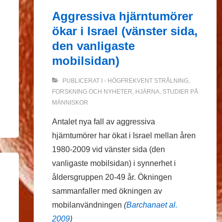
Aggressiva hjärntumörer
ökar i Israel (vänster sida,
den vanligaste
mobilsidan)
PUBLICERAT I
- HÖGFREKVENT STRÅLNING
,
FORSKNING OCH NYHETER
,
HJÄRNA
,
STUDIER PÅ
MÄNNISKOR
Antalet nya fall av aggressiva
hjärntumörer har ökat i Israel mellan åren
1980-2009 vid vänster sida (den
vanligaste mobilsidan) i synnerhet i
åldersgruppen 20-49 år. Ökningen
sammanfaller med ökningen av
mobilanvändningen
(
Barchanaet al.
2009
)