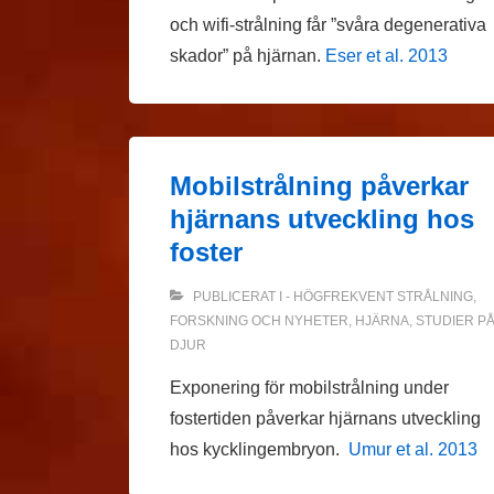
och wifi-strålning får ”svåra degenerativa
skador” på hjärnan.
Eser et al. 2013
Mobilstrålning påverkar
hjärnans utveckling hos
foster
PUBLICERAT I
- HÖGFREKVENT STRÅLNING
,
FORSKNING OCH NYHETER
,
HJÄRNA
,
STUDIER P
DJUR
Exponering för mobilstrålning under
fostertiden påverkar hjärnans utveckling
hos kycklingembryon.
Umur et al. 2013