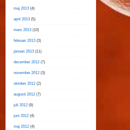
maj 2013
(4)
april 2013
(5)
mars 2013
(10)
februari 2013
(3)
januari 2013
(11)
december 2012
(7)
november 2012
(3)
oktober 2012
(2)
augusti 2012
(7)
juli 2012
(9)
juni 2012
(4)
maj 2012
(4)