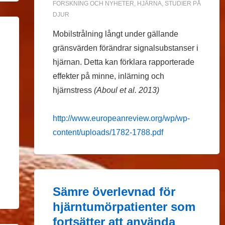
FORSKNING OCH NYHETER
,
HJÄRNA
,
STUDIER PÅ
DJUR
Mobilstrålning långt under gällande
gränsvärden förändrar signalsubstanser i
hjärnan. Detta kan förklara rapporterade
effekter på minne, inlärning och
hjärnstress
(Aboul et al. 2013)
http://www.europeanreview.org/wp/wp-
content/uploads/1782-1788.pdf
Sämre överlevnad för
hjärntumörpatienter som
fortsätter att använda