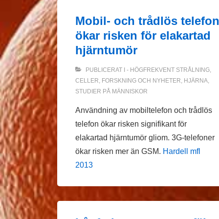
Mobil- och trådlös telefo
ökar risken för elakartad
hjärntumör
PUBLICERAT I
- HÖGFREKVENT STRÅLNING
,
CELLER
,
FORSKNING OCH NYHETER
,
HJÄRNA
,
STUDIER PÅ MÄNNISKOR
Användning av mobiltelefon och trådlös
telefon ökar risken signifikant för
elakartad hjärntumör gliom. 3G-telefoner
ökar risken mer än GSM.
Hardell mfl
2013