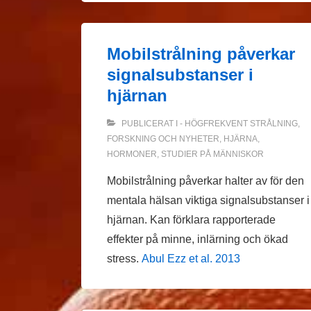
Mobilstrålning påverkar
signalsubstanser i
hjärnan
PUBLICERAT I
- HÖGFREKVENT STRÅLNING
,
FORSKNING OCH NYHETER
,
HJÄRNA
,
HORMONER
,
STUDIER PÅ MÄNNISKOR
Mobilstrålning påverkar halter av för den
mentala hälsan viktiga signalsubstanser i
hjärnan. Kan förklara rapporterade
effekter på minne, inlärning och ökad
stress.
Abul Ezz et al. 2013