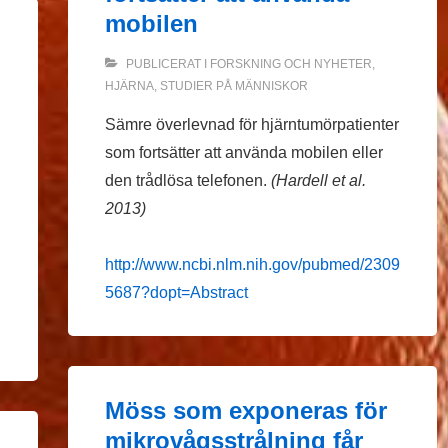
mobilen
n
PUBLICERAT I
FORSKNING OCH NYHETER
,
HJÄRNA
,
STUDIER PÅ MÄNNISKOR
Sämre överlevnad för hjärntumörpatienter
som fortsätter att använda mobilen eller
den trådlösa telefonen.
(Hardell et al.
2013)
http://www.ncbi.nlm.nih.gov/pubmed/2309
5687?dopt=Abstract
Möss som exponeras för
mikrovågsstrålning får