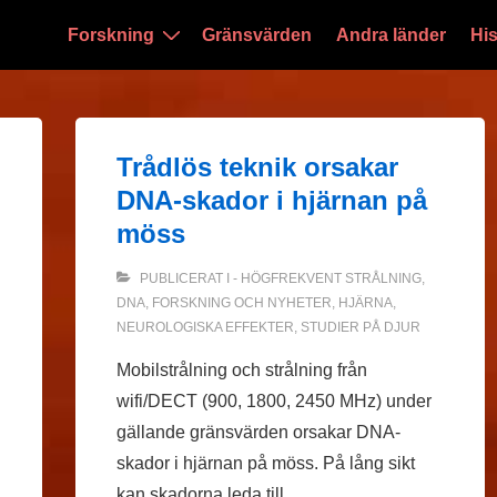
Huvudnavigering
Forskning
Gränsvärden
Andra länder
His
Trådlös teknik orsakar
DNA-skador i hjärnan på
möss
PUBLICERAT I
- HÖGFREKVENT STRÅLNING
,
DNA
,
FORSKNING OCH NYHETER
,
HJÄRNA
,
NEUROLOGISKA EFFEKTER
,
STUDIER PÅ DJUR
Mobilstrålning och strålning från
wifi/DECT (900, 1800, 2450 MHz) under
gällande gränsvärden orsakar DNA-
skador i hjärnan på möss. På lång sikt
kan skadorna leda till