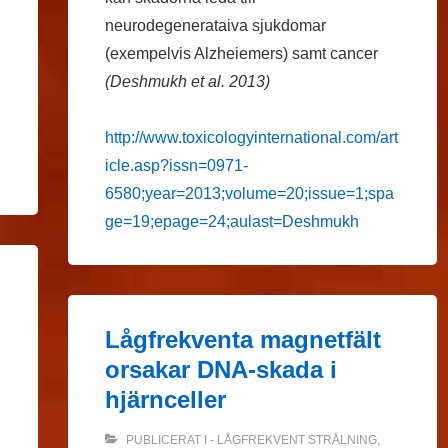
neurodegenerataiva sjukdomar
(exempelvis Alzheiemers) samt cancer
(Deshmukh et al. 2013)
http://www.toxicologyinternational.com/art
icle.asp?issn=0971-
6580;year=2013;volume=20;issue=1;spa
ge=19;epage=24;aulast=Deshmukh
Lågfrekventa magnetfält
orsakar DNA-skada i
hjärnceller
PUBLICERAT I
- LÅGFREKVENT STRÅLNING
,