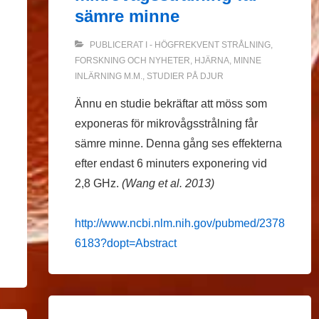
sämre minne
PUBLICERAT I
- HÖGFREKVENT STRÅLNING
,
FORSKNING OCH NYHETER
,
HJÄRNA
,
MINNE
INLÄRNING M.M.
,
STUDIER PÅ DJUR
Ännu en studie bekräftar att möss som
exponeras för mikrovågsstrålning får
sämre minne. Denna gång ses effekterna
efter endast 6 minuters exponering vid
2,8 GHz.
(Wang et al. 2013)
http://www.ncbi.nlm.nih.gov/pubmed/2378
6183?dopt=Abstract