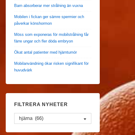
Barn absorberar mer strålning än vuxna
Mobilen i fickan ger sämre spermier och
påverkar könshormon
Möss som exponeras för mobilstrålning får
färre ungar och fler döda embryon
Ökat antal patienter med hjärntumör
Mobilanvändning ökar risken signifikant för
huvudvärk
FILTRERA NYHETER
Filtrera
Nyheter