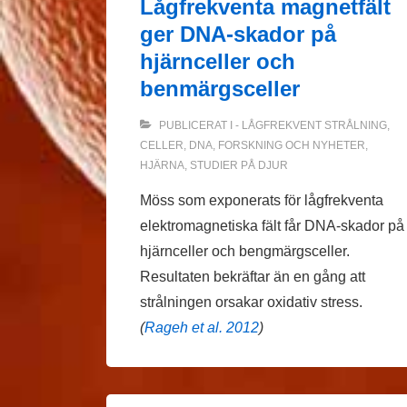
Lågfrekventa magnetfält
ger DNA-skador på
hjärnceller och
benmärgsceller
PUBLICERAT I
- LÅGFREKVENT STRÅLNING
,
CELLER
,
DNA
,
FORSKNING OCH NYHETER
,
HJÄRNA
,
STUDIER PÅ DJUR
Möss som exponerats för lågfrekventa
elektromagnetiska fält får DNA-skador på
hjärnceller och bengmärgsceller.
Resultaten bekräftar än en gång att
strålningen orsakar oxidativ stress.
(
Rageh et al. 2012
)