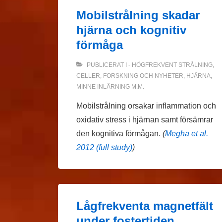
Mobilstrålning skadar
hjärna och kognitiv
förmåga
PUBLICERAT I
- HÖGFREKVENT STRÅLNING
,
CELLER
,
FORSKNING OCH NYHETER
,
HJÄRNA
,
MINNE INLÄRNING M.M.
Mobilstrålning orsakar inflammation och
oxidativ stress i hjärnan samt försämrar
den kognitiva förmågan.
(
Megha et al.
2012 (full study)
)
Lågfrekventa magnetfält
under fostertiden