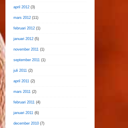
april 2012
(3)
mars 2012
(11)
februari 2012
(1)
januari 2012
(5)
november 2011
(1)
september 2011
(1)
juli 2011
(2)
april 2011
(2)
mars 2011
(2)
februari 2011
(4)
januari 2011
(6)
december 2010
(7)