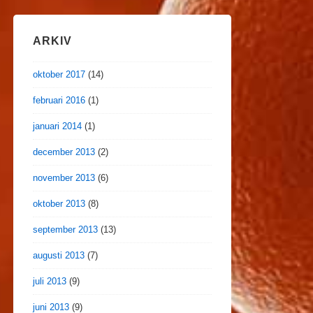
ARKIV
oktober 2017
(14)
februari 2016
(1)
januari 2014
(1)
december 2013
(2)
november 2013
(6)
oktober 2013
(8)
september 2013
(13)
augusti 2013
(7)
juli 2013
(9)
juni 2013
(9)