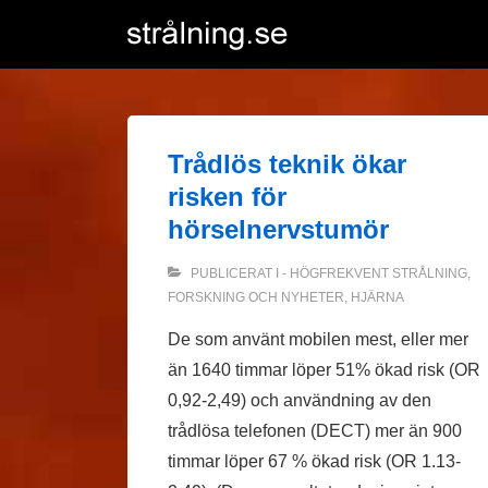
↓
Hoppa
till
huvudinnehåll
Trådlös teknik ökar
risken för
hörselnervstumör
PUBLICERAT I
- HÖGFREKVENT STRÅLNING
,
FORSKNING OCH NYHETER
,
HJÄRNA
De som använt mobilen mest, eller mer
än 1640 timmar löper 51% ökad risk (OR
0,92-2,49) och användning av den
trådlösa telefonen (DECT) mer än 900
timmar löper 67 % ökad risk (OR 1.13-