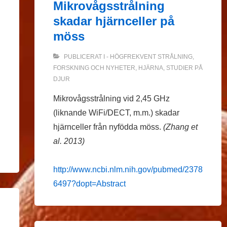
Mikrovågsstrålning
skadar hjärnceller på
möss
PUBLICERAT I
- HÖGFREKVENT STRÅLNING
,
FORSKNING OCH NYHETER
,
HJÄRNA
,
STUDIER PÅ
DJUR
Mikrovågsstrålning vid 2,45 GHz
(liknande WiFi/DECT, m.m.) skadar
hjärnceller från nyfödda möss.
(Zhang et
al. 2013)
http://www.ncbi.nlm.nih.gov/pubmed/2378
6497?dopt=Abstract