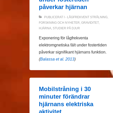
påverkar hjärnan
PUBLICERAT I
- LÅGFREKVENT STRÅLNING
,
FORSKNING OCH NYHETER
,
GRAVIDITET
,
HJÄRNA
,
STUDIER PÅ DJUR
Exponering för lågfrekventa
elektromgnetiska fält under fostertiden
påverkar signifikant hjärnans funktion.
(
Balassa et al. 2013
)
Mobilstråning i 30
minuter förändrar
hjärnans elektriska
aktivitet