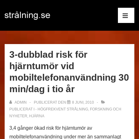
↓
Huvudnav
Hoppa
till
ME
huvudinnehåll
3-dubblad risk för
hjärntumör vid
mobiltelefonanvändning 30
min/dag i tio år
ADMIN
PUBLICERAT DEN
8 JUNI, 2010
PUBLICERAT I
- HÖGFREKVENT STRÅLNING
,
FORSKNING OCH
NYHETER
,
HJÄRNA
3,4 gånger ökad risk för hjärntumör av
mobiltelefonanvändning under mer än sammanlagt