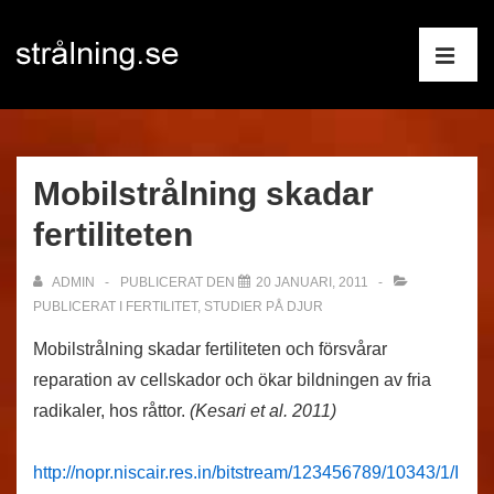
↓
Huvudnav
Hoppa
till
ME
huvudinnehåll
Mobilstrålning skadar
fertiliteten
ADMIN
PUBLICERAT DEN
20 JANUARI, 2011
PUBLICERAT I
FERTILITET
,
STUDIER PÅ DJUR
Mobilstrålning skadar fertiliteten och försvårar
reparation av cellskador och ökar bildningen av fria
radikaler, hos råttor.
(Kesari et al. 2011)
http://nopr.niscair.res.in/bitstream/123456789/10343/1/I