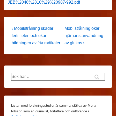
JEB%2048%2810%29%20987-992.pdf
Inläggsnavigering
Föregående
Nästa
‹ Mobilstrålning skadar
Mobilstrålning ökar
inlägg
inlägg
fertiliteten och ökar
hjärnans användning
är
är
bildningen av fria radikaler
av glukos ›
Sök
efter:
Listan med forskningsstudier är sammanställda av Mona
Nilsson som är journalist, författare och ordförande i