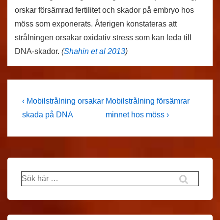
orskar försämrad fertilitet och skador på embryo hos
möss som exponerats. Återigen konstateras att
strålningen orsakar oxidativ stress som kan leda till
DNA-skador.
(
Shahin et al 2013
)
Inläggsnavigering
Föregående
Nästa
‹ Mobilstrålning orsakar
Mobilstrålning försämrar
inlägg
inlägg
skada på DNA
minnet hos möss ›
är
är
Sök
efter: