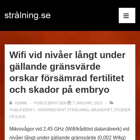
↓
Huvudnav
Hoppa
till
ME
huvudinnehåll
Wifi vid nivåer långt under
gällande gränsvärde
orskar försämrad fertilitet
och skador på embryo
ADMIN
PUBLICERAT DEN
7 JANUARI, 2013
PUBLICERAT I
- HÖGFREKVENT STRÅLNING
,
GRAVIDITET
,
STUDIER
PÅ DJUR
Mikrovågor vid 2,45 GHz (Wifi/trådlöst datanätverk) vid
nivåer långt under gällande gränsvärde (0,002 W/kg)