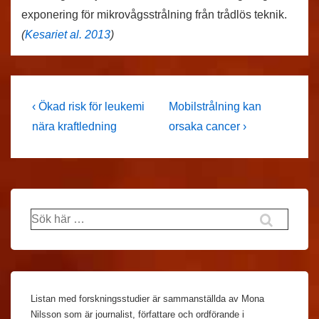
exponering för mikrovågsstrålning från trådlös teknik.
(
Kesariet al. 2013
)
Inläggsnavigering
Föregående
Nästa
‹ Ökad risk för leukemi
Mobilstrålning kan
inlägg
inlägg
nära kraftledning
orsaka cancer ›
är
är
Sök
efter:
Listan med forskningsstudier är sammanställda av Mona
Nilsson som är journalist, författare och ordförande i