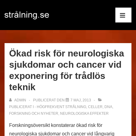
↓
Huvudnav
Hoppa
till
ME
huvudinnehåll
Ökad risk för neurologiska
sjukdomar och cancer vid
exponering för trådlös
teknik
ADMIN
PUBLICERAT DEN
7 MAJ, 2013
PUBLICERAT I
- HÖGFREKVENT STRÅLNING
,
CELLER
,
DNA
,
FORSKNING OCH NYHETER
,
NEUROLOGISKA EFFEKTER
Forskningsöversikt konstaterar ökad risk för
neurologiska sjukdomar och cancer vid långvarig